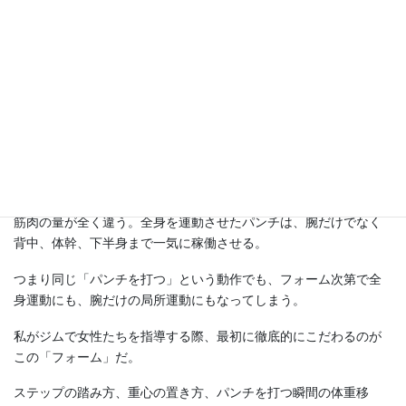
Screenshot
正しいフォームが生む「効果の桁違
い」
ジャブ一つとっても、腕だけで突き出すジャブと、足のステッ
プ、腰の回転、肩の使い方まで連動させたジャブでは、使われる
筋肉の量が全く違う。全身を連動させたパンチは、腕だけでなく
背中、体幹、下半身まで一気に稼働させる。
つまり同じ「パンチを打つ」という動作でも、フォーム次第で全
身運動にも、腕だけの局所運動にもなってしまう。
私がジムで女性たちを指導する際、最初に徹底的にこだわるのが
この「フォーム」だ。
ステップの踏み方、重心の置き方、パンチを打つ瞬間の体重移