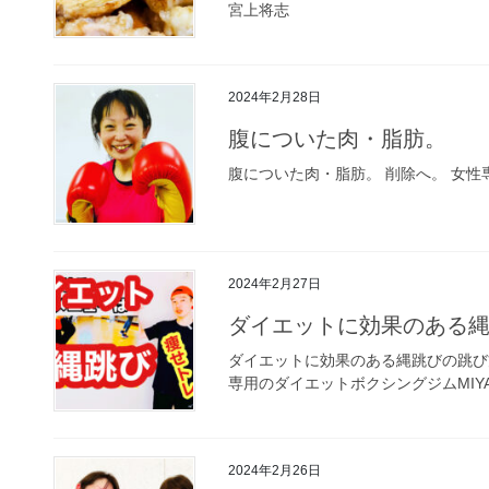
宮上将志
2024年2月28日
腹についた肉・脂肪。
腹についた肉・脂肪。 削除へ。 女性専
2024年2月27日
ダイエットに効果のある
ダイエットに効果のある縄跳びの跳び
専用のダイエットボクシングジムMIYA
2024年2月26日