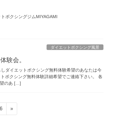
ボクシングジムMIYAGAMI
ダイエットボクシング風景
料体験会。
もしダイエットボクシング無料体験希望のあなたは今
でダイエットボクシング無料体験詳細希望でご連絡下さい。 各
のあ […]
固
6
»
定
ペ
ー