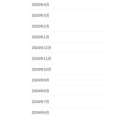
2025年4月
2025年3月
2025年2月
2025年1月
2024年12月
2024年11月
2024年10月
2024年9月
2024年8月
2024年7月
2024年6月