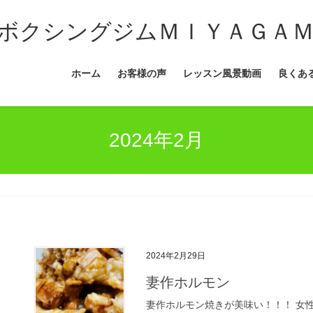
ボクシングジムＭＩＹＡＧＡ
ホーム
お客様の声
レッスン風景動画
良くあ
2024年2月
2024年2月29日
妻作ホルモン
妻作ホルモン焼きが美味い！！！ 女性