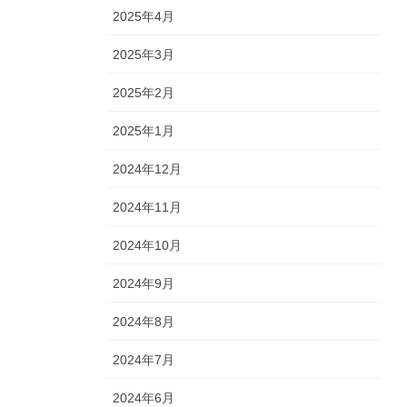
2025年4月
2025年3月
2025年2月
2025年1月
2024年12月
2024年11月
2024年10月
2024年9月
2024年8月
2024年7月
2024年6月