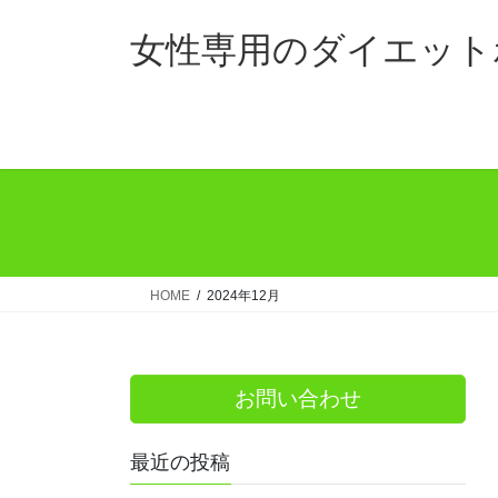
コ
ナ
ン
ビ
女性専用のダイエット
テ
ゲ
ン
ー
ツ
シ
へ
ョ
ス
ン
キ
に
ッ
移
プ
動
HOME
2024年12月
お問い合わせ
最近の投稿