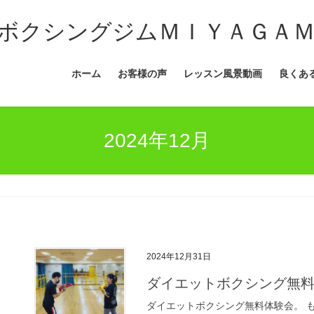
ボクシングジムＭＩＹＡＧＡ
ホーム
お客様の声
レッスン風景動画
良くあ
2024年12月
2024年12月31日
ダイエットボクシング無
ダイエットボクシング無料体験会。 