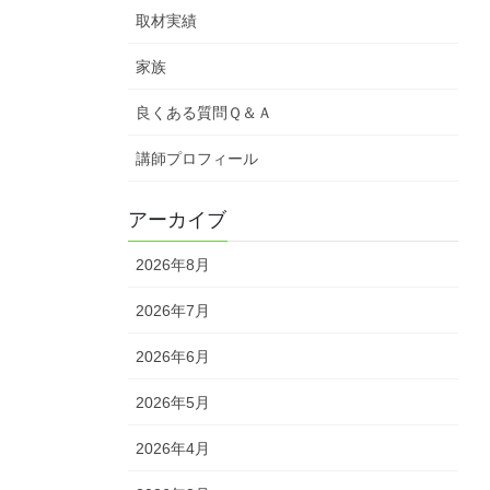
取材実績
家族
良くある質問Ｑ＆Ａ
講師プロフィール
アーカイブ
2026年8月
2026年7月
2026年6月
2026年5月
2026年4月