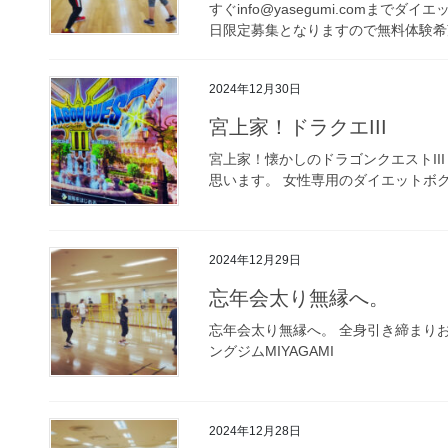
すぐinfo@yasegumi.comま
日限定募集となりますので無料体験希望
2024年12月30日
宮上家！ドラクエIII
宮上家！懐かしのドラゴンクエストII
思います。 女性専用のダイエットボクシ
2024年12月29日
忘年会太り無縁へ。
忘年会太り無縁へ。 全身引き締まり
ングジムMIYAGAMI
2024年12月28日