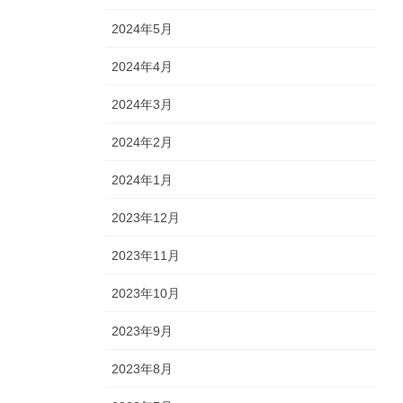
2024年5月
2024年4月
2024年3月
2024年2月
2024年1月
2023年12月
2023年11月
2023年10月
2023年9月
2023年8月