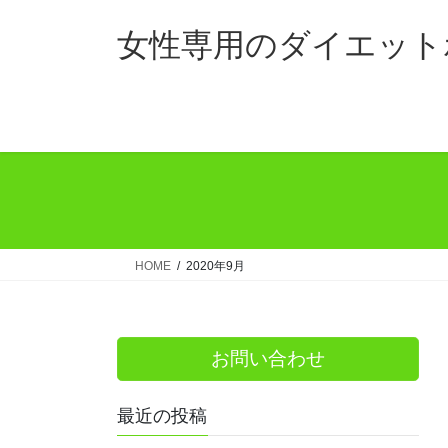
コ
ナ
ン
ビ
女性専用のダイエット
テ
ゲ
ン
ー
ツ
シ
へ
ョ
ス
ン
キ
に
ッ
移
プ
動
HOME
2020年9月
お問い合わせ
最近の投稿