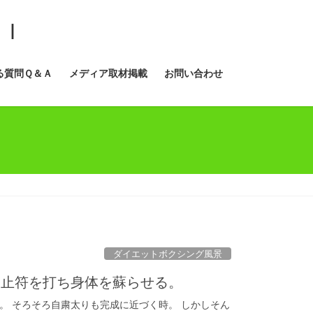
ＭＩ
る質問Ｑ＆Ａ
メディア取材掲載
お問い合わせ
ダイエットボクシング風景
終止符を打ち身体を蘇らせる。
。 そろそろ自粛太りも完成に近づく時。 しかしそん