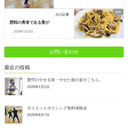
家族
次の記事
歴戦の勇者である妻が
2026年1月2日
お問い合わせ
最近の投稿
驚愕のやせる前・やせた後の姿がこちら。
2026年1月1日
ダイエットボクシング無料体験会
2026年8月7日