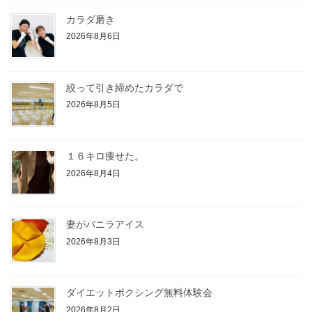
カラダ磨き
2026年8月6日
絞って引き締めたカラダで
2026年8月5日
１６キロ痩せた。
2026年8月4日
妻がバニラアイス
2026年8月3日
ダイエットボクシング無料体験会
2026年8月2日