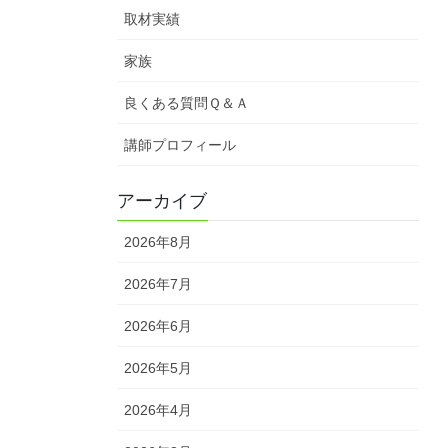
取材実績
家族
良くある質問Ｑ＆Ａ
講師プロフィール
アーカイブ
2026年8月
2026年7月
2026年6月
2026年5月
2026年4月