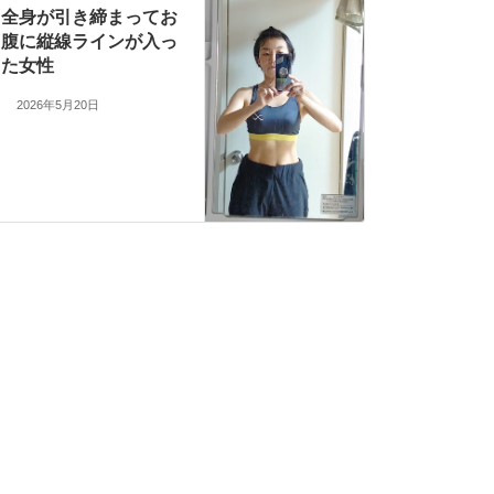
全身が引き締まってお
腹に縦線ラインが入っ
た女性
2026年5月20日