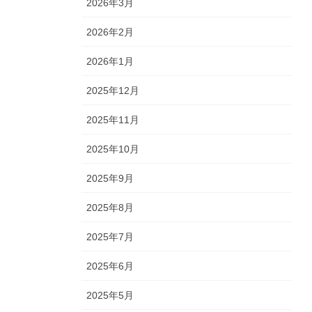
2026年3月
2026年2月
2026年1月
2025年12月
2025年11月
2025年10月
2025年9月
2025年8月
2025年7月
2025年6月
2025年5月