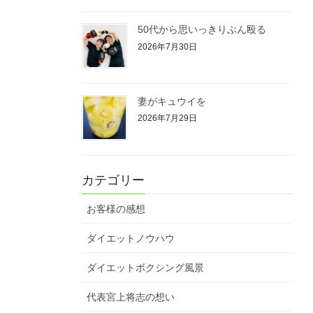
50代から思いっきりぶん殴る
2026年7月30日
妻がキュウイを
2026年7月29日
カテゴリー
お客様の感想
ダイエットノウハウ
ダイエットボクシング風景
代表宮上将志の想い