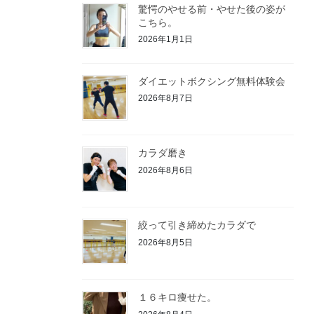
驚愕のやせる前・やせた後の姿が
こちら。
2026年1月1日
ダイエットボクシング無料体験会
2026年8月7日
カラダ磨き
2026年8月6日
絞って引き締めたカラダで
2026年8月5日
１６キロ痩せた。