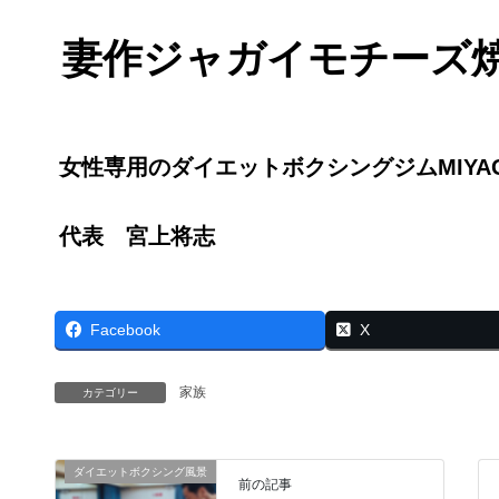
妻作ジャガイモチーズ
女性専用のダイエットボクシングジムMIYAG
代表 宮上将志
Facebook
X
家族
カテゴリー
ダイエットボクシング風景
前の記事