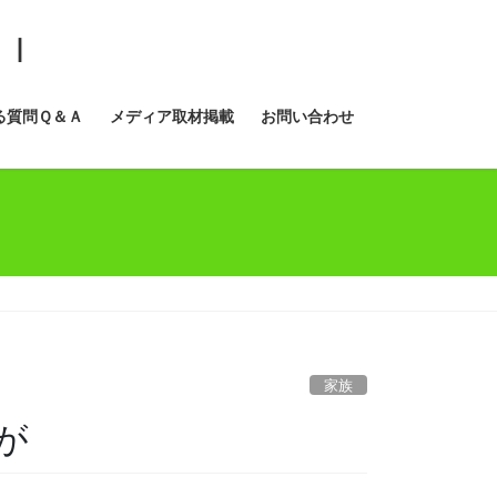
ＭＩ
る質問Ｑ＆Ａ
メディア取材掲載
お問い合わせ
家族
が